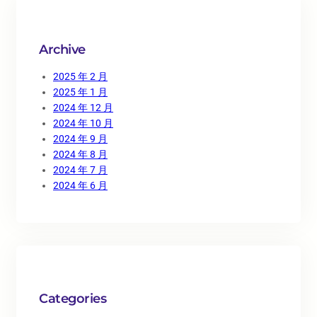
h
Archive
2025 年 2 月
2025 年 1 月
2024 年 12 月
2024 年 10 月
2024 年 9 月
2024 年 8 月
2024 年 7 月
2024 年 6 月
Categories