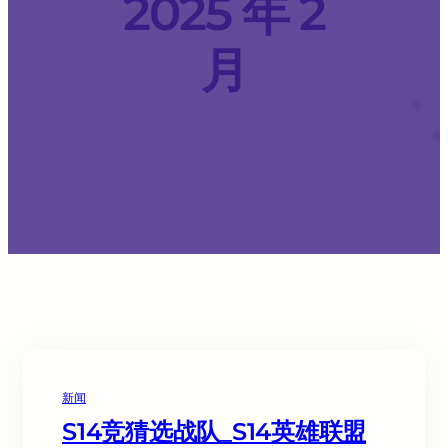
2025 年 2
月
新闻
S14竞猜选战队_S14英雄联盟