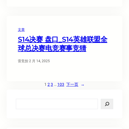
文章
S14决赛 盘口_S14英雄联盟全
球总决赛电竞赛事竞猜
雷竞技
·
2 月 14, 2025
1
2
3
…
103
下一页
→
S
e
a
r
c