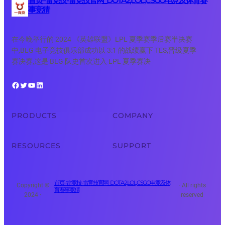
首页–雷竞技-雷竞技官网_DOTA2,LOL,CSGO电竞及体育赛
事竞猜
在今晚举行的 2024 《英雄联盟》LPL 夏季赛季后赛半决赛
中,BLG 电子竞技俱乐部成功以 3:1 的战绩赢下 TES,晋级夏季
赛决赛,这是 BLG 队史首次进入 LPL 夏季赛决
Facebook
Twitter
YouTube
LinkedIn
PRODUCTS
COMPANY
RESOURCES
SUPPORT
首页–雷竞技-雷竞技官网_DOTA2,LOL,CSGO电竞及体
Copyright ©
· All rights
育赛事竞猜
2024 ·
reserved