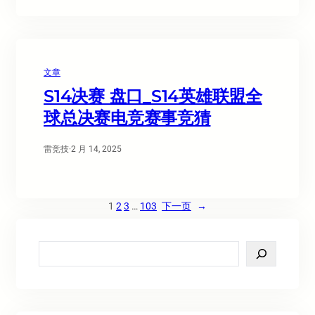
文章
S14决赛 盘口_S14英雄联盟全
球总决赛电竞赛事竞猜
雷竞技
·
2 月 14, 2025
1
2
3
…
103
下一页
→
S
e
a
r
c