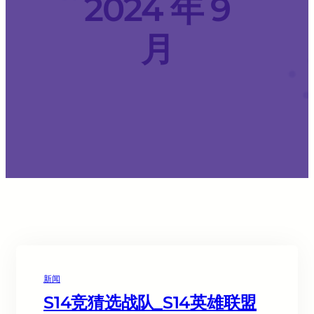
2024 年 9
月
新闻
S14竞猜选战队_S14英雄联盟