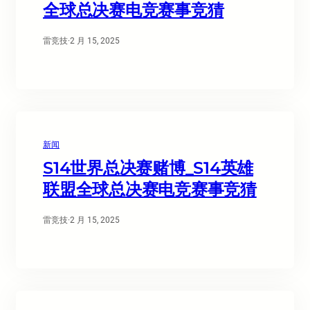
全球总决赛电竞赛事竞猜
雷竞技
·
2 月 15, 2025
新闻
S14世界总决赛赌博_S14英雄
联盟全球总决赛电竞赛事竞猜
雷竞技
·
2 月 15, 2025