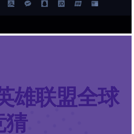
4英雄联盟全球
竞猜