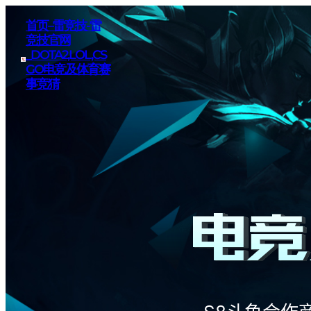
首页–雷竞技-雷
竞技官网
_DOTA2,LOL,CS
GO电竞及体育赛
事竞猜