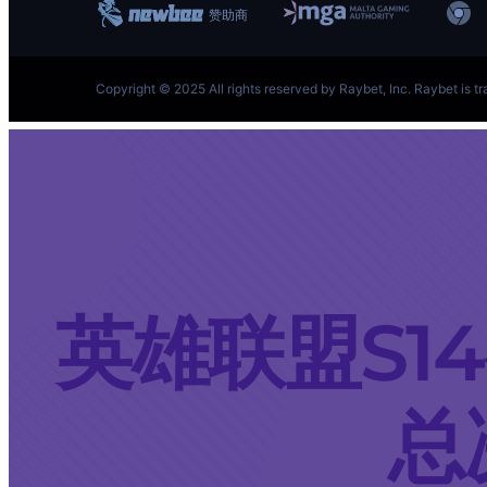
英雄联盟S1
总