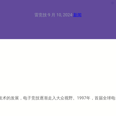
雷竞技
·
9 月 10, 2024
·
新闻
？
技术的发展，电子竞技逐渐走入大众视野。1997年，首届全球