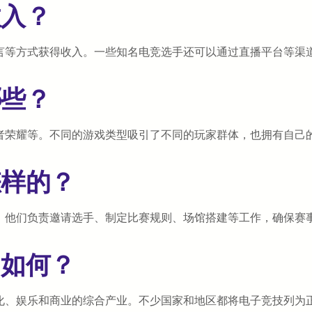
收入？
言等方式获得收入。一些知名电竞选手还可以通过直播平台等渠
哪些？
、王者荣耀等。不同的游戏类型吸引了不同的玩家群体，也拥有自己
怎样的？
。他们负责邀请选手、制定比赛规则、场馆搭建等工作，确保赛
力如何？
化、娱乐和商业的综合产业。不少国家和地区都将电子竞技列为