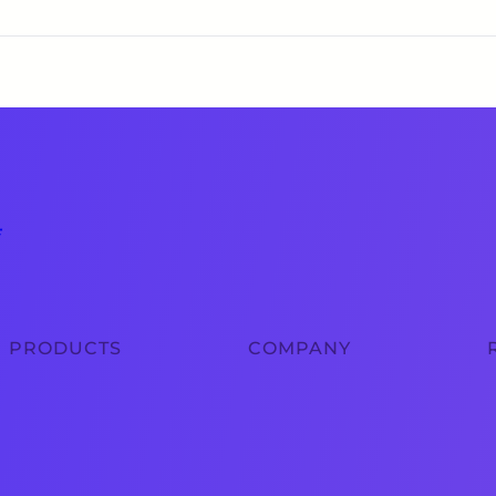
PRODUCTS
COMPANY