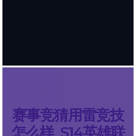
赛事竞猜用雷竞技
怎么样_S14英雄联