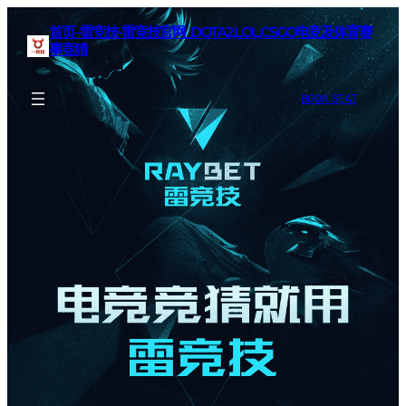
首页–雷竞技-雷竞技官网_DOTA2,LOL,CSGO电竞及体育赛
事竞猜
BOOK SEAT