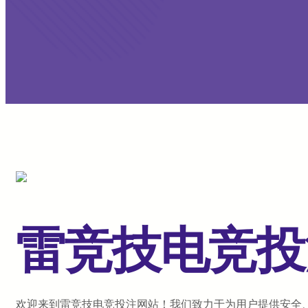
雷竞技电竞投
欢迎来到雷竞技电竞投注网站！我们致力于为用户提供安全