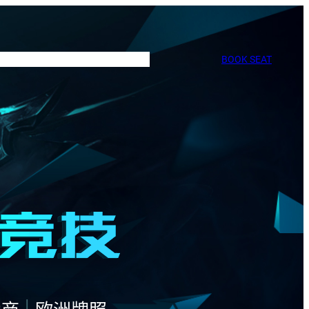
BOOK SEAT