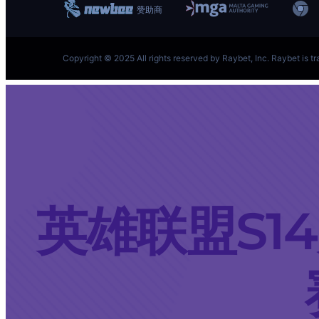
英雄联盟S1