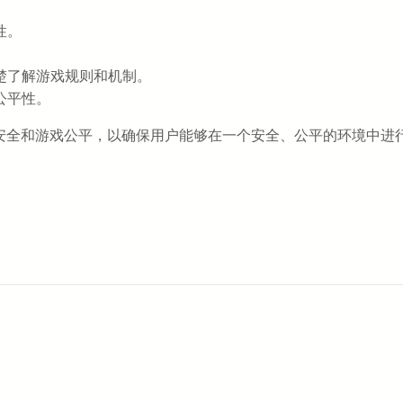
性。
清楚了解游戏规则和机制。
公平性。
安全和游戏公平，以确保用户能够在一个安全、公平的环境中进