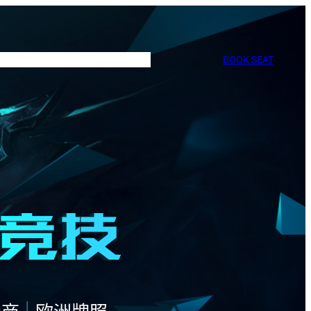
BOOK SEAT