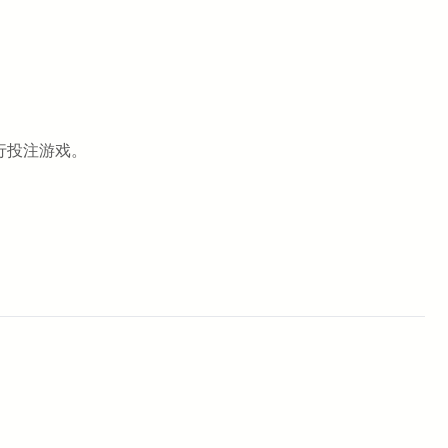
行投注游戏。