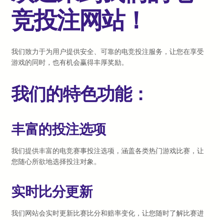
竞投注网站！
我们致力于为用户提供安全、可靠的电竞投注服务，让您在享受
游戏的同时，也有机会赢得丰厚奖励。
我们的特色功能：
丰富的投注选项
我们提供丰富的电竞赛事投注选项，涵盖各类热门游戏比赛，让
您随心所欲地选择投注对象。
实时比分更新
我们网站会实时更新比赛比分和赔率变化，让您随时了解比赛进