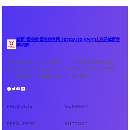
首页–雷竞技-雷竞技官网_DOTA2,LOL,CSGO电竞及体育赛
事竞猜
在今晚举行的 2024 《英雄联盟》LPL 夏季赛季后赛半决赛
中,BLG 电子竞技俱乐部成功以 3:1 的战绩赢下 TES,晋级夏季
赛决赛,这是 BLG 队史首次进入 LPL 夏季赛决
Facebook
Twitter
YouTube
LinkedIn
PRODUCTS
COMPANY
RESOURCES
SUPPORT