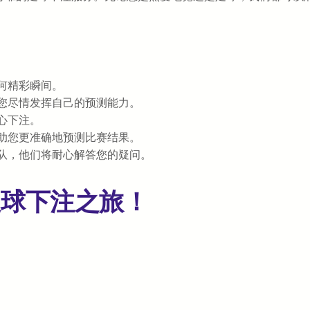
何精彩瞬间。
您尽情发挥自己的预测能力。
心下注。
助您更准确地预测比赛结果。
队，他们将耐心解答您的疑问。
足球下注之旅！