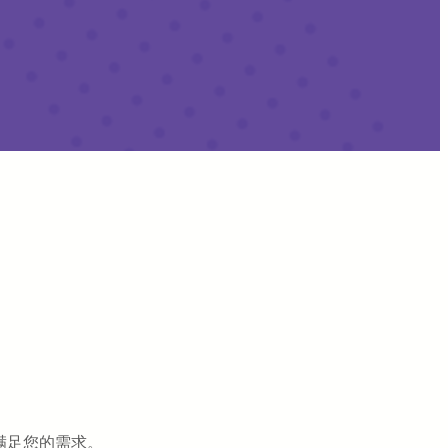
满足您的需求。