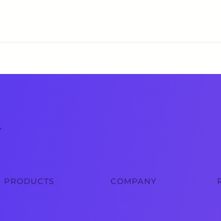
PRODUCTS
COMPANY