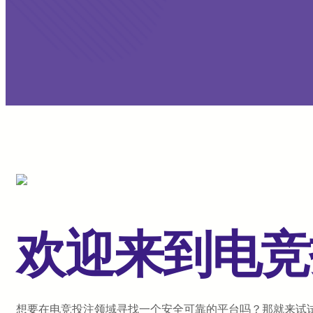
欢迎来到电竞
想要在电竞投注领域寻找一个安全可靠的平台吗？那就来试