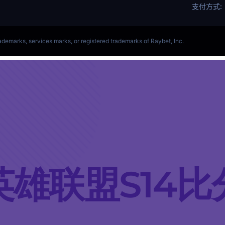
英雄联盟S14比