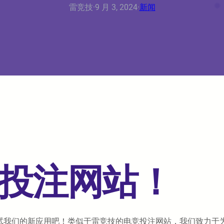
雷竞技
·
9 月 3, 2024
·
新闻
投注网站！
试我们的新应用吧！类似于雷竞技的电竞投注网站，我们致力于