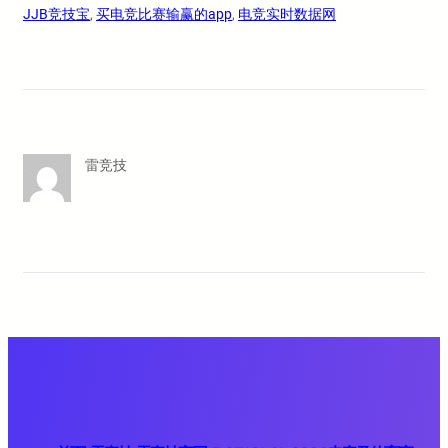
JJB竞技宝
, 
买电竞比赛输赢的app
, 
电竞实时数据网
雷竞技