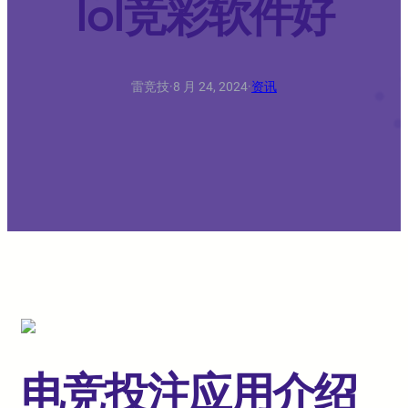
lol竞彩软件好
雷竞技
·
8 月 24, 2024
·
资讯
电竞投注应用介绍