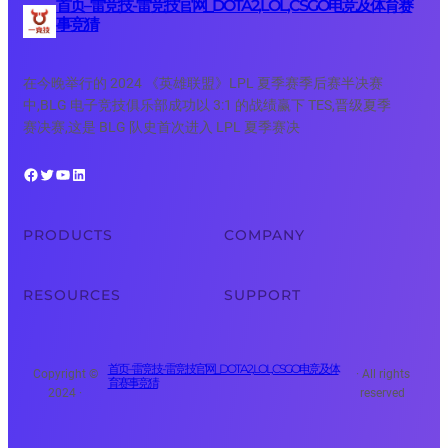
首页–雷竞技-雷竞技官网_DOTA2,LOL,CSGO电竞及体育赛
事竞猜
在今晚举行的 2024 《英雄联盟》LPL 夏季赛季后赛半决赛
中,BLG 电子竞技俱乐部成功以 3:1 的战绩赢下 TES,晋级夏季
赛决赛,这是 BLG 队史首次进入 LPL 夏季赛决
Facebook
Twitter
YouTube
LinkedIn
PRODUCTS
COMPANY
RESOURCES
SUPPORT
首页–雷竞技-雷竞技官网_DOTA2,LOL,CSGO电竞及体
Copyright ©
· All rights
育赛事竞猜
2024 ·
reserved