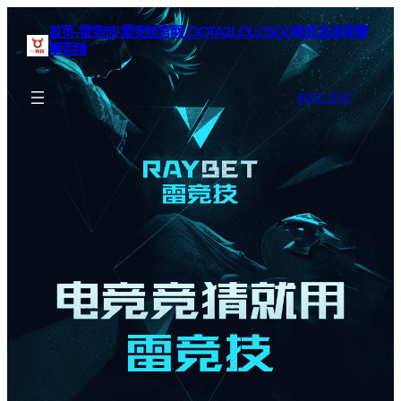
首页–雷竞技-雷竞技官网_DOTA2,LOL,CSGO电竞及体育赛
事竞猜
BOOK SEAT