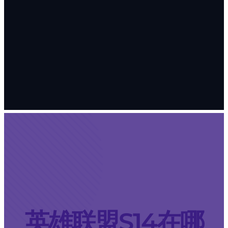
英雄联盟S14在哪