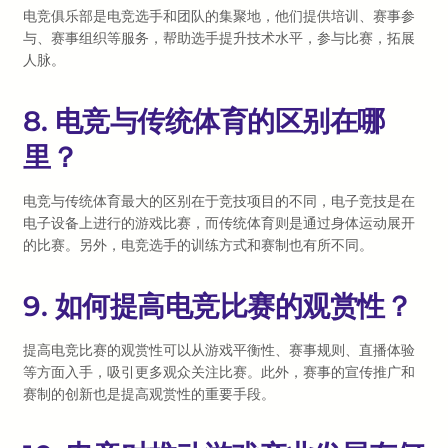
电竞俱乐部是电竞选手和团队的集聚地，他们提供培训、赛事参
与、赛事组织等服务，帮助选手提升技术水平，参与比赛，拓展
人脉。
8. 电竞与传统体育的区别在哪
里？
电竞与传统体育最大的区别在于竞技项目的不同，电子竞技是在
电子设备上进行的游戏比赛，而传统体育则是通过身体运动展开
的比赛。另外，电竞选手的训练方式和赛制也有所不同。
9. 如何提高电竞比赛的观赏性？
提高电竞比赛的观赏性可以从游戏平衡性、赛事规则、直播体验
等方面入手，吸引更多观众关注比赛。此外，赛事的宣传推广和
赛制的创新也是提高观赏性的重要手段。