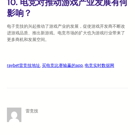
10. 电竞对推动游戏产业发展有何
影响？
电子竞技的兴起推动了游戏产业的发展，促使游戏开发商不断改
进游戏品质、推出新游戏。电竞市场的扩大也为游戏行业带来了
更多商机和发展空间。
raybet雷竞技地址
, 
买电竞比赛输赢的app
, 
电竞实时数据网
雷竞技