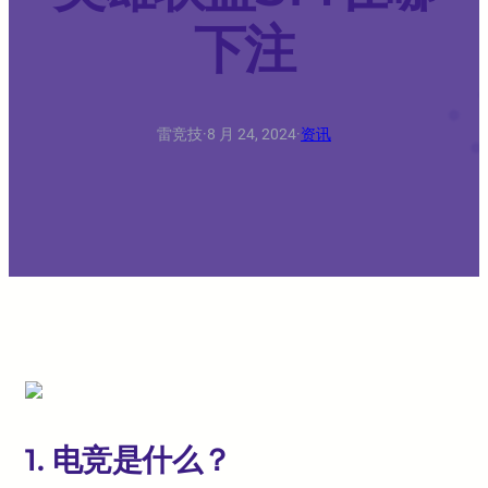
下注
雷竞技
·
8 月 24, 2024
·
资讯
1. 电竞是什么？