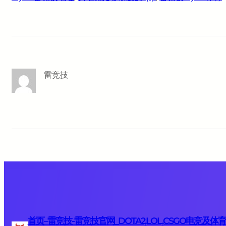
雷竞技
首页–雷竞技-雷竞技官网_DOTA2,LOL,CSGO电竞及体育