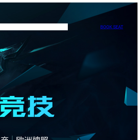
BOOK SEAT