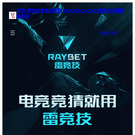
首页–雷竞技-雷竞技官网_DOTA2,LOL,CSGO电竞及体育赛
事竞猜
BOOK SEAT