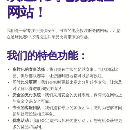
网站！
我们是一家专注于提供安全、可靠的电竞投注服务的网站，让您
在足球比赛中尽情投注并享受比赛带来的乐趣。
我们的特色功能：
多样化的赛事选择：
我们拥有丰富的足球赛事，包括国际比
赛、俱乐部联赛等，让您随时随地都可以参与投注。
即时比分更新：
我们会实时更新比赛比分和赔率变化，让您及
时了解比赛进展和投注情况。
安全的支付系统：
我们采用安全的支付系统，保障您在网站上
的资金交易安全可靠。
专业的客服团队：
我们拥有专业的客服团队，随时为您解答问
题和处理投注相关事务。
优惠活动：
我们会定期推出各种优惠活动，让您有机会获得更
多的奖品和福利。