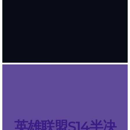
英雄联盟S14半决