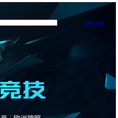
BOOK SEAT