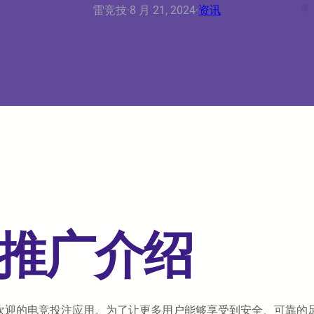
雷竞技
·
8 月 21, 2024
·
资讯
推广介绍
欢迎的电竞投注应用。为了让更多用户能够享受到安全、可靠的