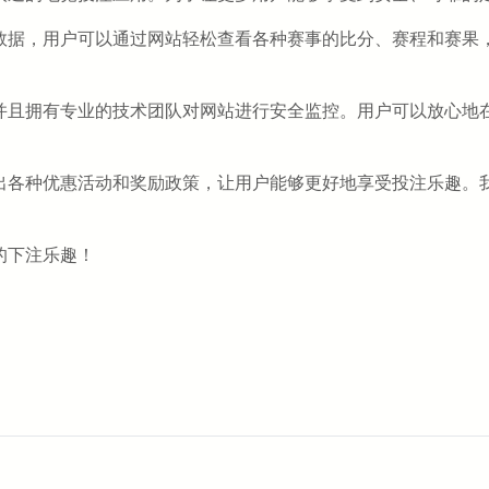
数据，用户可以通过网站轻松查看各种赛事的比分、赛程和赛果
并且拥有专业的技术团队对网站进行安全监控。用户可以放心地
出各种优惠活动和奖励政策，让用户能够更好地享受投注乐趣。
的下注乐趣！