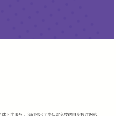
足球下注服务，我们推出了类似雷竞技的电竞投注网站。