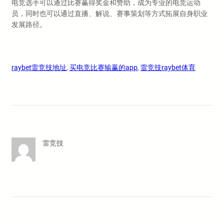
电竞选手可以通过比赛赢得奖金和赞助，成为专业的电竞运动
员，同时也可以通过直播、解说、赛事策划等方式拓展自身职业
发展路径。
raybet雷竞技地址
, 
买电竞比赛输赢的app
, 
雷竞技raybet体育
雷竞技