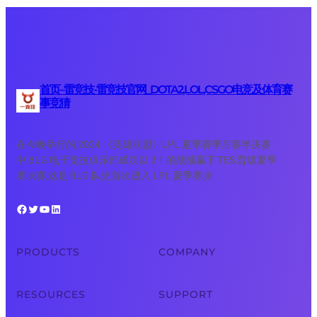
首页–雷竞技-雷竞技官网_DOTA2,LOL,CSGO电竞及体育赛
事竞猜
在今晚举行的 2024 《英雄联盟》LPL 夏季赛季后赛半决赛
中,BLG 电子竞技俱乐部成功以 3:1 的战绩赢下 TES,晋级夏季
赛决赛,这是 BLG 队史首次进入 LPL 夏季赛决
Facebook
Twitter
YouTube
LinkedIn
PRODUCTS
COMPANY
RESOURCES
SUPPORT