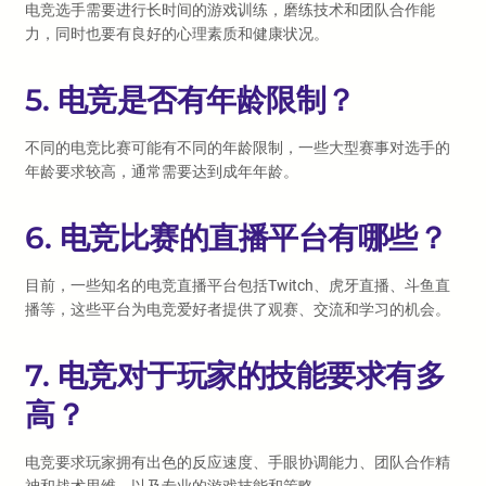
电竞选手需要进行长时间的游戏训练，磨练技术和团队合作能
力，同时也要有良好的心理素质和健康状况。
5. 电竞是否有年龄限制？
不同的电竞比赛可能有不同的年龄限制，一些大型赛事对选手的
年龄要求较高，通常需要达到成年年龄。
6. 电竞比赛的直播平台有哪些？
目前，一些知名的电竞直播平台包括Twitch、虎牙直播、斗鱼直
播等，这些平台为电竞爱好者提供了观赛、交流和学习的机会。
7. 电竞对于玩家的技能要求有多
高？
电竞要求玩家拥有出色的反应速度、手眼协调能力、团队合作精