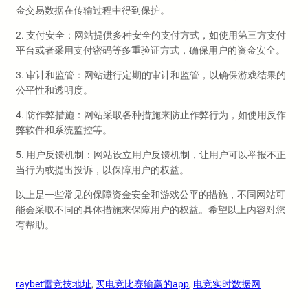
金交易数据在传输过程中得到保护。
2. 支付安全：网站提供多种安全的支付方式，如使用第三方支付
平台或者采用支付密码等多重验证方式，确保用户的资金安全。
3. 审计和监管：网站进行定期的审计和监管，以确保游戏结果的
公平性和透明度。
4. 防作弊措施：网站采取各种措施来防止作弊行为，如使用反作
弊软件和系统监控等。
5. 用户反馈机制：网站设立用户反馈机制，让用户可以举报不正
当行为或提出投诉，以保障用户的权益。
以上是一些常见的保障资金安全和游戏公平的措施，不同网站可
能会采取不同的具体措施来保障用户的权益。希望以上内容对您
有帮助。
raybet雷竞技地址
, 
买电竞比赛输赢的app
, 
电竞实时数据网