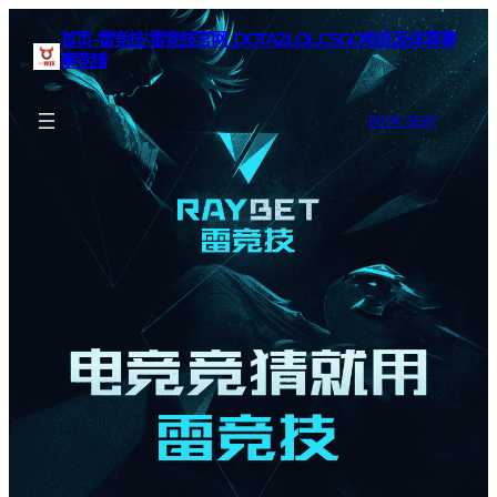
首页–雷竞技-雷竞技官网_DOTA2,LOL,CSGO电竞及体育赛
事竞猜
BOOK SEAT