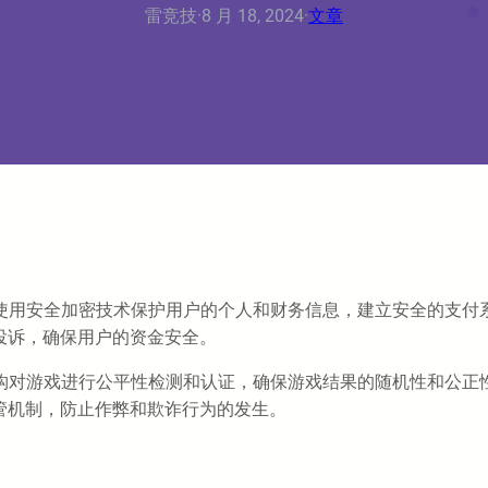
雷竞技
·
8 月 18, 2024
·
文章
如使用安全加密技术保护用户的个人和财务信息，建立安全的支
投诉，确保用户的资金安全。
机构对游戏进行公平性检测和认证，确保游戏结果的随机性和公
管机制，防止作弊和欺诈行为的发生。