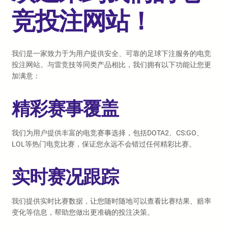
竞投注网站！
我们是一家致力于为用户提供安全、可靠的足球下注服务的电竞
投注网站。与雷竞技等同类产品相比，我们拥有以下功能让您更
加满意：
精彩赛事覆盖
我们为用户提供丰富的电竞赛事选择，包括DOTA2、CS:GO、
LOL等热门电竞比赛，保证您永远不会错过任何精彩比赛。
实时赛况跟踪
我们提供实时比赛数据，让您随时随地可以查看比赛结果、赔率
变化等信息，帮助您做出更准确的投注决策。