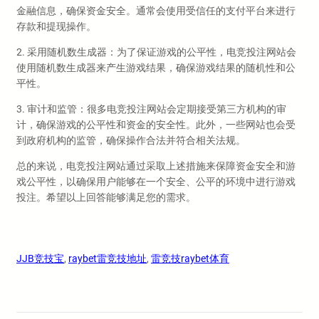
金融信息，确保资金安全。通常会使用受信任的支付平台来进行
存款和提现操作。
2. 采用随机数生成器：为了保证游戏的公平性，电竞投注网站会
使用随机数生成器来产生游戏结果，确保游戏结果的随机性和公
平性。
3. 审计和监管：很多电竞投注网站会定期接受第三方机构的审
计，确保游戏的公平性和资金的安全性。此外，一些网站也会受
到政府机构的监管，确保操作合法并符合相关法规。
总的来说，电竞投注网站通过采取上述措施来保障资金安全和游
戏公平性，以确保用户能够在一个安全、公平的环境中进行游戏
投注。希望以上回答能够满足您的需求。
JJB竞技宝
, 
raybet雷竞技地址
, 
雷竞技raybet体育