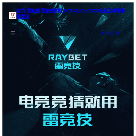
首页–雷竞技-雷竞技官网_DOTA2,LOL,CSGO电竞及体育赛
事竞猜
BOOK SEAT