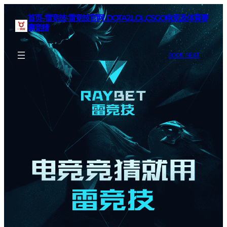
首页–雷竞技-雷竞技官网_DOTA2,LOL,CSGO电竞及体育赛
事竞猜
BOOK SEAT