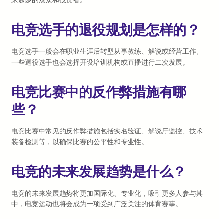
来越多的观众和投资者。
电竞选手的退役规划是怎样的？
电竞选手一般会在职业生涯后转型从事教练、解说或经营工作。
一些退役选手也会选择开设培训机构或直播进行二次发展。
电竞比赛中的反作弊措施有哪
些？
电竞比赛中常见的反作弊措施包括实名验证、解说厅监控、技术
装备检测等，以确保比赛的公平性和专业性。
电竞的未来发展趋势是什么？
电竞的未来发展趋势将更加国际化、专业化，吸引更多人参与其
中，电竞运动也将会成为一项受到广泛关注的体育赛事。