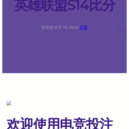
英雄联盟S14比分
雷竞技
·
8 月 15, 2024
·
文章
欢迎使用电竞投注