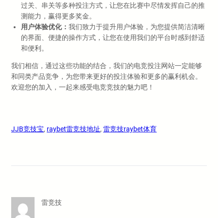
过关、串关等多种投注方式，让您在比赛中尽情发挥自己的推
测能力，赢得更多奖金。
用户体验优化：
我们致力于提升用户体验，为您提供简洁清晰
的界面、便捷的操作方式，让您在使用我们的平台时感到舒适
和便利。
我们相信，通过这些功能的结合，我们的电竞投注网站一定能够
和同类产品竞争，为您带来更好的投注体验和更多的赢利机会。
欢迎您的加入，一起来感受电竞竞技的魅力吧！
JJB竞技宝
, 
raybet雷竞技地址
, 
雷竞技raybet体育
雷竞技