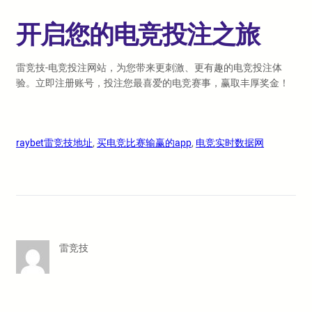
开启您的电竞投注之旅
雷竞技-电竞投注网站，为您带来更刺激、更有趣的电竞投注体
验。立即注册账号，投注您最喜爱的电竞赛事，赢取丰厚奖金！
raybet雷竞技地址
, 
买电竞比赛输赢的app
, 
电竞实时数据网
雷竞技