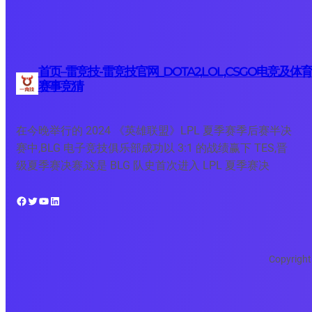
首页–雷竞技-雷竞技官网_DOTA2,LOL,CSGO电竞及体育
赛事竞猜
在今晚举行的 2024 《英雄联盟》LPL 夏季赛季后赛半决
赛中,BLG 电子竞技俱乐部成功以 3:1 的战绩赢下 TES,晋
级夏季赛决赛,这是 BLG 队史首次进入 LPL 夏季赛决
Facebook
Twitter
YouTube
LinkedIn
Copyright