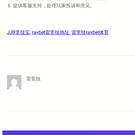
提供客服支持，处理玩家投诉和意见。
JJB竞技宝
, 
raybet雷竞技地址
, 
雷竞技raybet体育
雷竞技