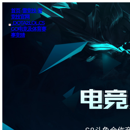
首页–雷竞技-雷
竞技官网
_DOTA2,LOL,CS
GO电竞及体育赛
事竞猜