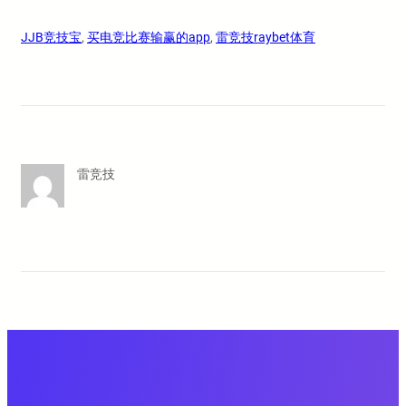
JJB竞技宝
, 
买电竞比赛输赢的app
, 
雷竞技raybet体育
雷竞技