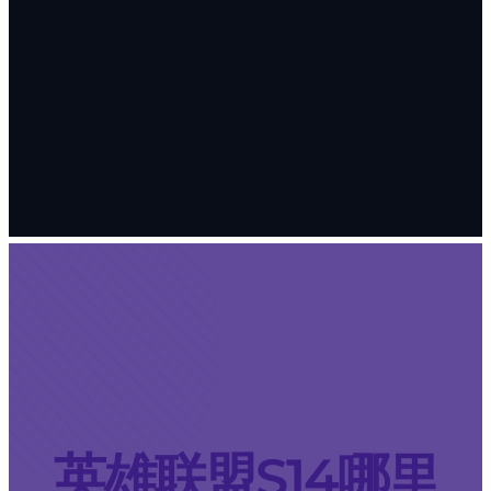
英雄联盟S14哪里