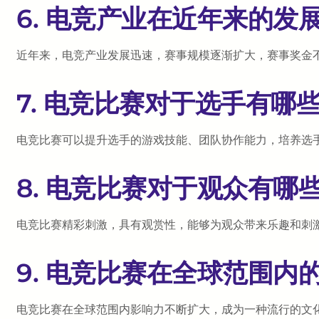
6. 电竞产业在近年来的发
近年来，电竞产业发展迅速，赛事规模逐渐扩大，赛事奖金
7. 电竞比赛对于选手有哪
电竞比赛可以提升选手的游戏技能、团队协作能力，培养选
8. 电竞比赛对于观众有哪
电竞比赛精彩刺激，具有观赏性，能够为观众带来乐趣和刺
9. 电竞比赛在全球范围内
电竞比赛在全球范围内影响力不断扩大，成为一种流行的文