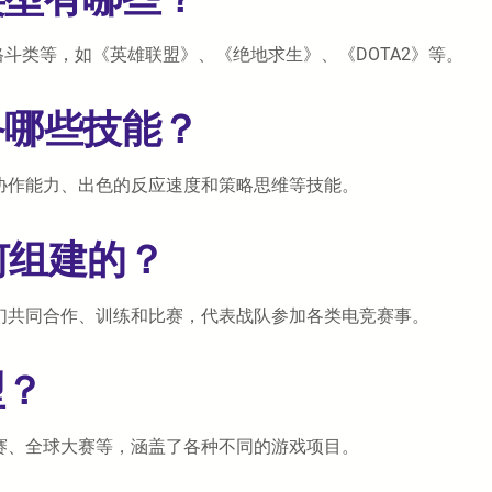
斗类等，如《英雄联盟》、《绝地求生》、《DOTA2》等。
备哪些技能？
协作能力、出色的反应速度和策略思维等技能。
何组建的？
们共同合作、训练和比赛，代表战队参加各类电竞赛事。
型？
赛、全球大赛等，涵盖了各种不同的游戏项目。