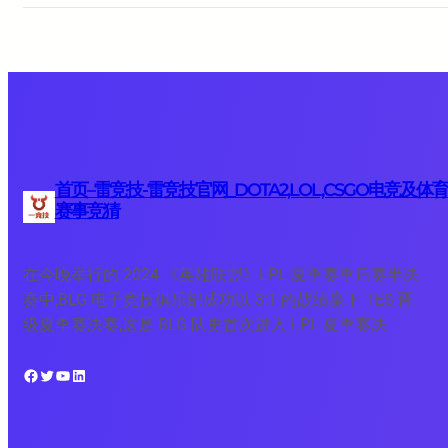
首页–雷竞技-雷竞技官网_DOTA2,LOL,CSGO电竞及体育
赛事竞猜
在今晚举行的 2024 《英雄联盟》LPL 夏季赛季后赛半决
赛中,BLG 电子竞技俱乐部成功以 3:1 的战绩赢下 TES,晋
级夏季赛决赛,这是 BLG 队史首次进入 LPL 夏季赛决
Facebook
Twitter
YouTube
LinkedIn