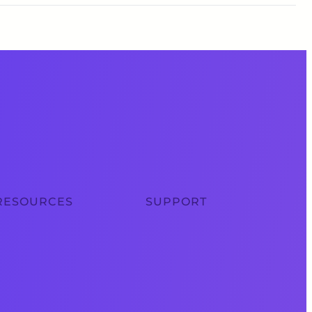
RESOURCES
SUPPORT