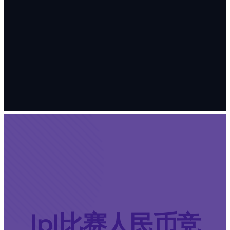
lpl比赛人民币竞