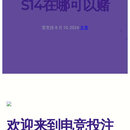
S14在哪可以赌
雷竞技
·
8 月 10, 2024
·
文章
欢迎来到电竞投注