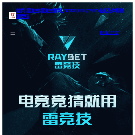
首页–雷竞技-雷竞技官网_DOTA2,LOL,CSGO电竞及体育赛
事竞猜
BOOK SEAT