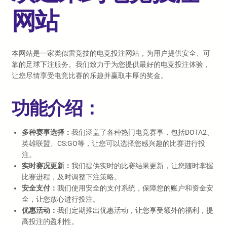
网站
本网站是一家类似雷竞技的电竞投注网站，为用户提供安全、可
靠的足球下注服务。我们致力于为您提供最好的电竞投注体验，
让您尽情享受电竞比赛的乐趣并赢取丰厚的奖金。
功能介绍：
多种赛事选择：
我们涵盖了各种热门电竞赛事，包括DOTA2、
英雄联盟、CS:GO等，让您可以选择您感兴趣的比赛进行投
注。
实时赛况更新：
我们提供实时的比赛结果更新，让您随时掌握
比赛进程，及时调整下注策略。
安全支付：
我们使用安全的支付系统，保障您的账户和资金安
全，让您放心进行投注。
优惠活动：
我们定期推出优惠活动，让您享受额外的福利，提
高投注的盈利性。