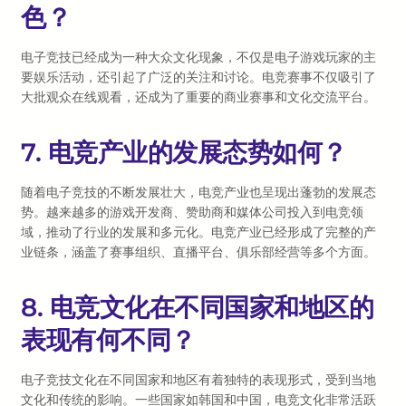
色？
电子竞技已经成为一种大众文化现象，不仅是电子游戏玩家的主
要娱乐活动，还引起了广泛的关注和讨论。电竞赛事不仅吸引了
大批观众在线观看，还成为了重要的商业赛事和文化交流平台。
7. 电竞产业的发展态势如何？
随着电子竞技的不断发展壮大，电竞产业也呈现出蓬勃的发展态
势。越来越多的游戏开发商、赞助商和媒体公司投入到电竞领
域，推动了行业的发展和多元化。电竞产业已经形成了完整的产
业链条，涵盖了赛事组织、直播平台、俱乐部经营等多个方面。
8. 电竞文化在不同国家和地区的
表现有何不同？
电子竞技文化在不同国家和地区有着独特的表现形式，受到当地
文化和传统的影响。一些国家如韩国和中国，电竞文化非常活跃