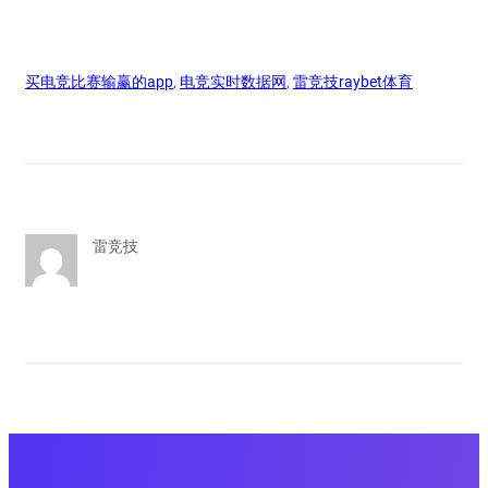
买电竞比赛输赢的app
, 
电竞实时数据网
, 
雷竞技raybet体育
雷竞技