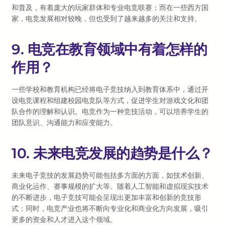
和普及，有着庞大的玩家群体和专业电竞联赛；而在一些西方国
家，电竞发展相对较晚，但也受到了越来越多的关注和支持。
9. 电竞在教育领域中有着怎样的
作用？
一些学校和教育机构已经将电子竞技纳入到教育体系中，通过开
设电竞课程和组建校园电竞队等方式，促进学生对游戏文化和团
队合作的理解和认识。电竞作为一种竞技活动，可以培养学生的
团队意识、沟通能力和应变能力。
10. 未来电竞发展的趋势是什么？
未来电子竞技的发展趋势可能包括多方面的方面，如技术创新、
商业化运作、赛事规模的扩大等。随着人工智能和虚拟现实技术
的不断进步，电子竞技可能会呈现出更加丰富和创新的竞技形
式；同时，电竞产业也将不断向专业化和商业化方向发展，吸引
更多的资金和人才进入这个领域。