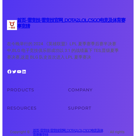
首页–雷竞技-雷竞技官网_DOTA2,LOL,CSGO电竞及体育赛
事竞猜
在今晚举行的 2024 《英雄联盟》LPL 夏季赛季后赛半决赛
中,BLG 电子竞技俱乐部成功以 3:1 的战绩赢下 TES,晋级夏季
赛决赛,这是 BLG 队史首次进入 LPL 夏季赛决
Facebook
Twitter
YouTube
LinkedIn
PRODUCTS
COMPANY
RESOURCES
SUPPORT
首页–雷竞技-雷竞技官网_DOTA2,LOL,CSGO电竞及体
Copyright ©
· All rights
育赛事竞猜