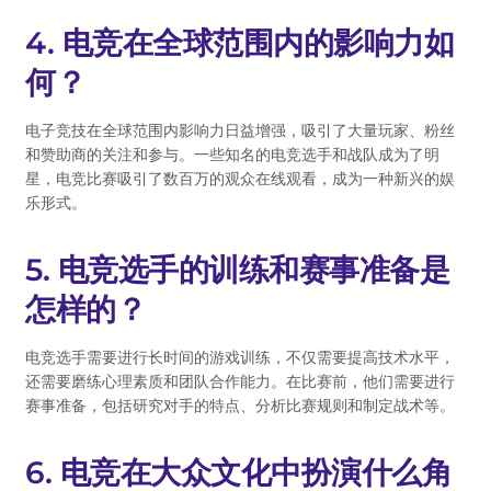
4. 电竞在全球范围内的影响力如
何？
电子竞技在全球范围内影响力日益增强，吸引了大量玩家、粉丝
和赞助商的关注和参与。一些知名的电竞选手和战队成为了明
星，电竞比赛吸引了数百万的观众在线观看，成为一种新兴的娱
乐形式。
5. 电竞选手的训练和赛事准备是
怎样的？
电竞选手需要进行长时间的游戏训练，不仅需要提高技术水平，
还需要磨练心理素质和团队合作能力。在比赛前，他们需要进行
赛事准备，包括研究对手的特点、分析比赛规则和制定战术等。
6. 电竞在大众文化中扮演什么角