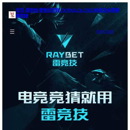
首页–雷竞技-雷竞技官网_DOTA2,LOL,CSGO电竞及体育赛
事竞猜
BOOK SEAT