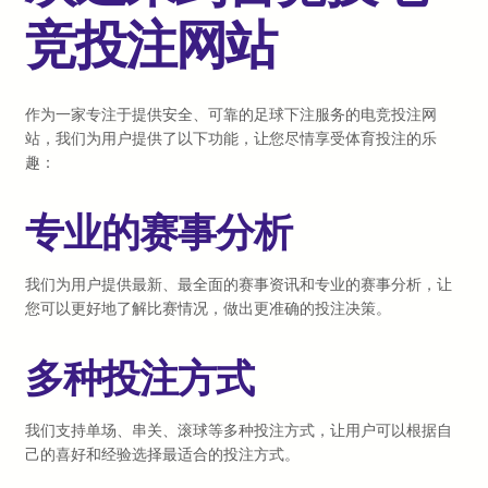
竞投注网站
作为一家专注于提供安全、可靠的足球下注服务的电竞投注网
站，我们为用户提供了以下功能，让您尽情享受体育投注的乐
趣：
专业的赛事分析
我们为用户提供最新、最全面的赛事资讯和专业的赛事分析，让
您可以更好地了解比赛情况，做出更准确的投注决策。
多种投注方式
我们支持单场、串关、滚球等多种投注方式，让用户可以根据自
己的喜好和经验选择最适合的投注方式。