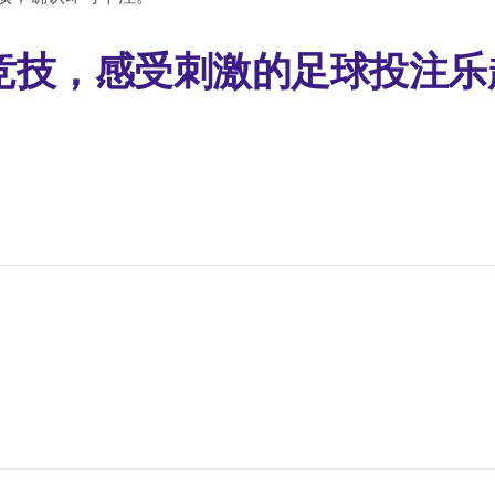
竞技，感受刺激的足球投注乐