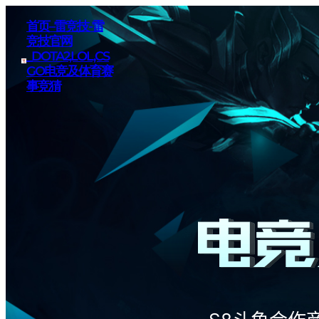
首页–雷竞技-雷
竞技官网
_DOTA2,LOL,CS
GO电竞及体育赛
事竞猜