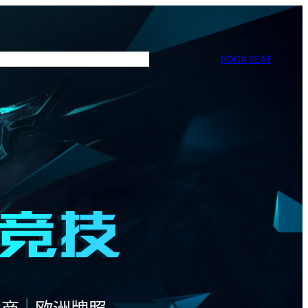
BOOK SEAT