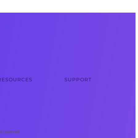
RESOURCES
SUPPORT
hts reserved