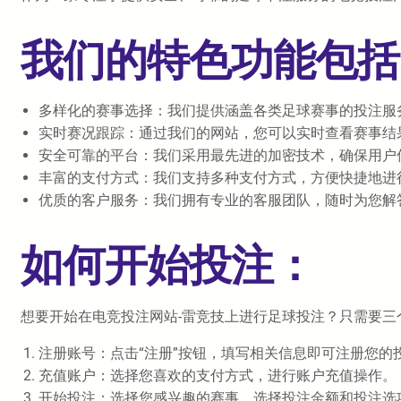
我们的特色功能包括
多样化的赛事选择：我们提供涵盖各类足球赛事的投注服
实时赛况跟踪：通过我们的网站，您可以实时查看赛事结
安全可靠的平台：我们采用最先进的加密技术，确保用户
丰富的支付方式：我们支持多种支付方式，方便快捷地进
优质的客户服务：我们拥有专业的客服团队，随时为您解
如何开始投注：
想要开始在电竞投注网站-雷竞技上进行足球投注？只需要三
注册账号：点击“注册”按钮，填写相关信息即可注册您的
充值账户：选择您喜欢的支付方式，进行账户充值操作。
开始投注：选择您感兴趣的赛事，选择投注金额和投注选