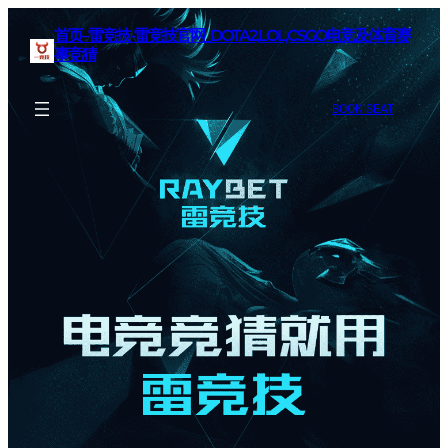
首页–雷竞技-雷竞技官网_DOTA2,LOL,CSGO电竞及体育赛
事竞猜
BOOK SEAT