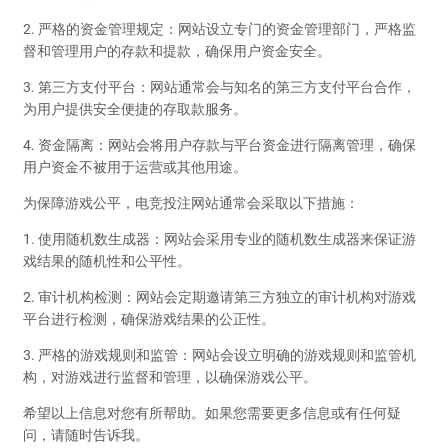
2. 严格的资金管理规定：网站设立专门的资金管理部门，严格监
督和管理用户的存款和提款，确保用户资金安全。
3. 第三方支付平台：网站通常会与知名的第三方支付平台合作，
为用户提供安全便捷的存取款服务。
4. 资金隔离：网站会将用户存款与平台资金进行隔离管理，确保
用户资金不被用于运营或其他用途。
为保障游戏公平，电竞投注网站通常会采取以下措施：
1. 使用随机数生成器：网站会采用专业的随机数生成器来保证游
戏结果的随机性和公平性。
2. 审计机构检测：网站会定期邀请第三方独立的审计机构对游戏
平台进行检测，确保游戏结果的公正性。
3. 严格的游戏规则和监管：网站会设立明确的游戏规则和监管机
构，对游戏进行监督和管理，以确保游戏公平。
希望以上信息对您有所帮助。如果您需要更多信息或有任何疑
问，请随时告诉我。