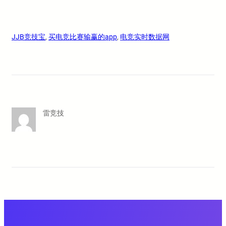
JJB竞技宝
, 
买电竞比赛输赢的app
, 
电竞实时数据网
雷竞技