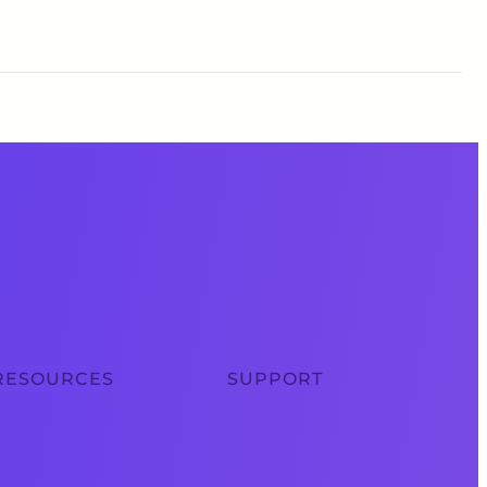
RESOURCES
SUPPORT