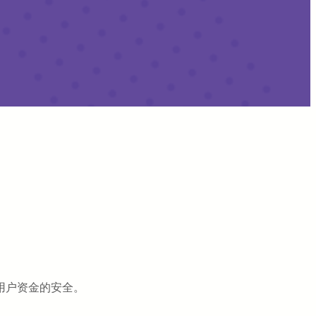
。
用户资金的安全。