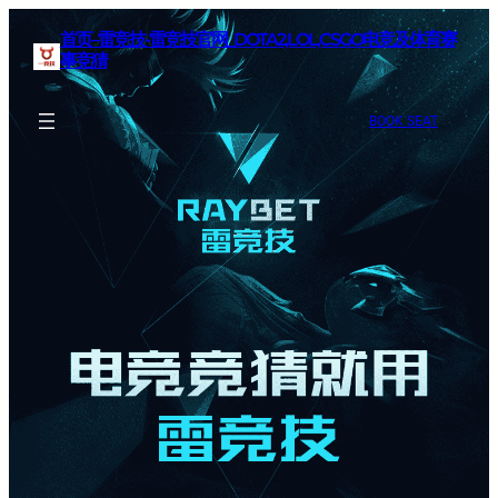
首页–雷竞技-雷竞技官网_DOTA2,LOL,CSGO电竞及体育赛
事竞猜
BOOK SEAT