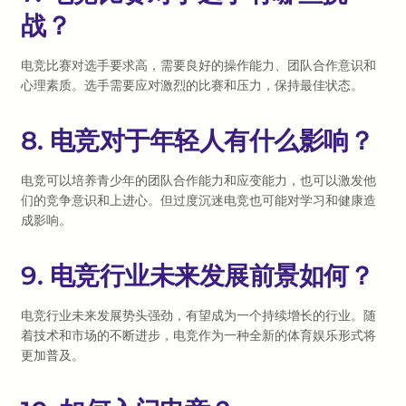
战？
电竞比赛对选手要求高，需要良好的操作能力、团队合作意识和
心理素质。选手需要应对激烈的比赛和压力，保持最佳状态。
8. 电竞对于年轻人有什么影响？
电竞可以培养青少年的团队合作能力和应变能力，也可以激发他
们的竞争意识和上进心。但过度沉迷电竞也可能对学习和健康造
成影响。
9. 电竞行业未来发展前景如何？
电竞行业未来发展势头强劲，有望成为一个持续增长的行业。随
着技术和市场的不断进步，电竞作为一种全新的体育娱乐形式将
更加普及。