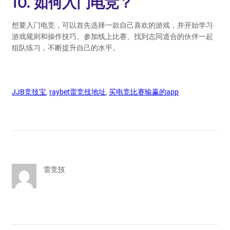
10. 如何入门电竞？
想要入门电竞，可以首先选择一款自己喜欢的游戏，并开始学习
游戏规则和操作技巧。参加线上比赛、找到志同道合的伙伴一起
组队练习，不断提升自己的水平。
JJB竞技宝
, 
raybet雷竞技地址
, 
买电竞比赛输赢的app
雷竞技