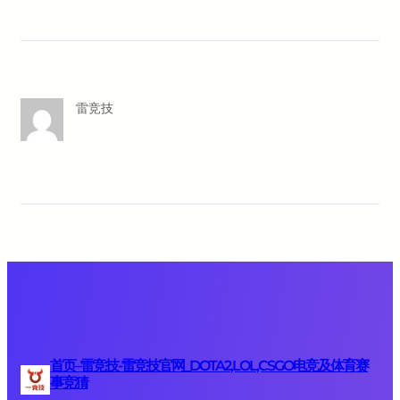
雷竞技
首页–雷竞技-雷竞技官网_DOTA2,LOL,CSGO电竞及体育赛
事竞猜