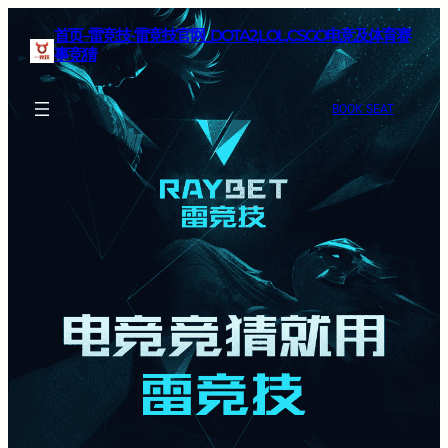
首页–雷竞技-雷竞技官网_DOTA2,LOL,CSGO电竞及体育赛
事竞猜
BOOK SEAT