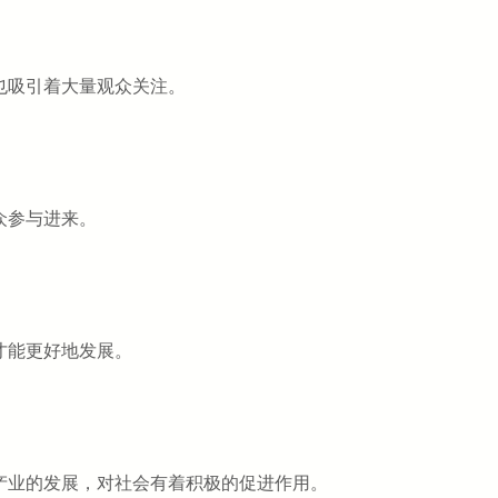
也吸引着大量观众关注。
众参与进来。
才能更好地发展。
产业的发展，对社会有着积极的促进作用。