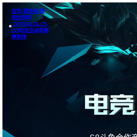
首页–雷竞技-雷
竞技官网
_DOTA2,LOL,CS
GO电竞及体育赛
事竞猜