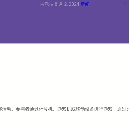
雷竞技
·
8 月 2, 2024
·
新闻
赛活动。参与者通过计算机、游戏机或移动设备进行游戏，通过