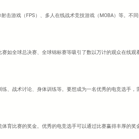
称射击游戏（FPS）、多人在线战术竞技游戏（MOBA）等。不
比赛如全球总决赛、全球锦标赛等吸引了数以万计的观众在线观
？
训练、战术讨论、身体训练等。要想成为一名优秀的电竞选手，
统体育比赛的奖金。优秀的电竞选手可以通过比赛赢得丰厚的奖