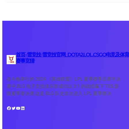
首页–雷竞技-雷竞技官网_DOTA2,LOL,CSGO电竞及体育
赛事竞猜
在今晚举行的 2024 《英雄联盟》LPL 夏季赛季后赛半决
赛中,BLG 电子竞技俱乐部成功以 3:1 的战绩赢下 TES,晋
级夏季赛决赛,这是 BLG 队史首次进入 LPL 夏季赛决
Facebook
Twitter
YouTube
LinkedIn