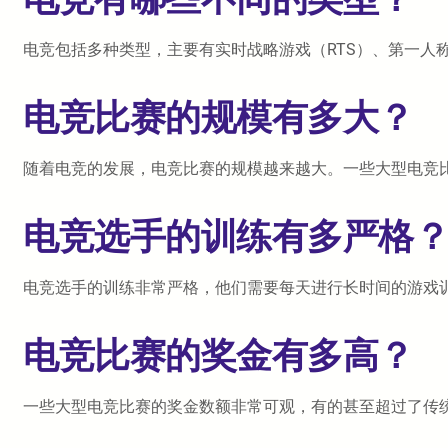
电竞包括多种类型，主要有实时战略游戏（RTS）、第一人
电竞比赛的规模有多大？
随着电竞的发展，电竞比赛的规模越来越大。一些大型电竞
电竞选手的训练有多严格
电竞选手的训练非常严格，他们需要每天进行长时间的游戏
电竞比赛的奖金有多高？
一些大型电竞比赛的奖金数额非常可观，有的甚至超过了传