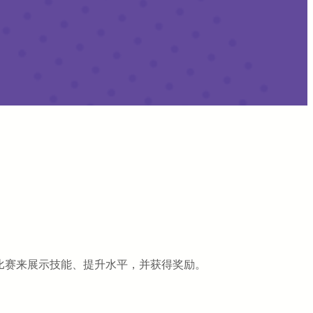
比赛来展示技能、提升水平，并获得奖励。