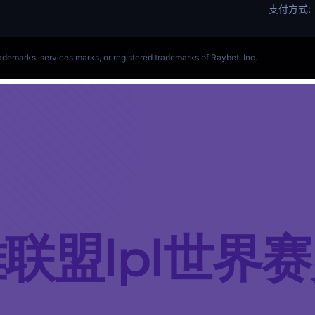
联盟lpl世界