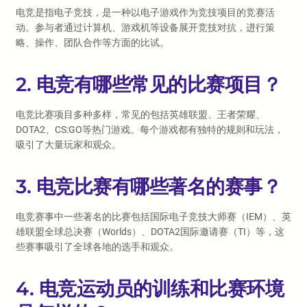
电竞是指电子竞技，是一种以电子游戏作为竞技项目的竞赛活
动。参与者通过计算机、游戏机等设备展开竞技对抗，进行策
略、操作、团队合作等方面的比试。
2. 电竞有哪些常见的比赛项目？
电竞比赛项目多种多样，常见的包括英雄联盟、王者荣耀、
DOTA2、CS:GO等热门游戏。每个游戏都有独特的规则和玩法，
吸引了大量玩家和观众。
3. 电竞比赛有哪些著名的赛事？
电竞赛事中一些著名的比赛包括国际电子竞技大师赛（IEM）、英
雄联盟全球总决赛（Worlds）、DOTA2国际邀请赛（TI）等，这
些赛事吸引了全球各地的选手和观众。
4. 电竞运动员的训练和比赛环境