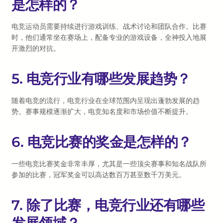
是怎样的？
电竞运动员需要持续进行游戏训练、战术讨论和团队合作。比赛
时，他们通常坐在赛场上，配备专业的游戏设备，全神投入地展
开激烈的对抗。
5. 电竞行业有哪些发展趋势？
随着电竞的流行，电竞行业在全球范围内呈现出蓬勃发展的趋
势。赛事规模逐渐扩大，电竞知名度和市场价值不断提升。
6. 电竞比赛的奖金是怎样的？
一些电竞比赛奖金非常丰厚，尤其是一些顶尖赛事和知名战队所
参加的比赛，冠军奖金可以高达数百万甚至数千万美元。
7. 除了比赛，电竞行业还有哪些