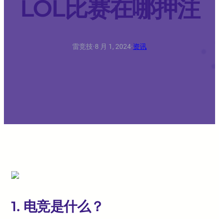
LOL比赛在哪押注
雷竞技
·
8 月 1, 2024
·
资讯
1. 电竞是什么？