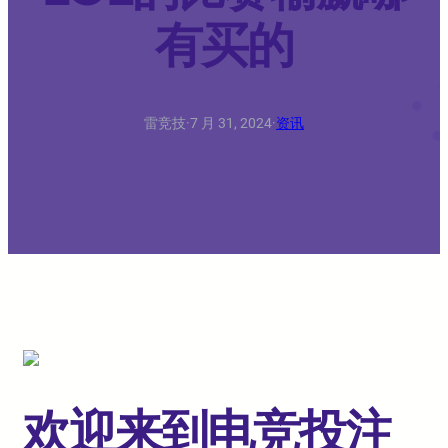
有买的
雷竞技
·
7 月 31, 2024
·
资讯
欢迎来到电竞投注