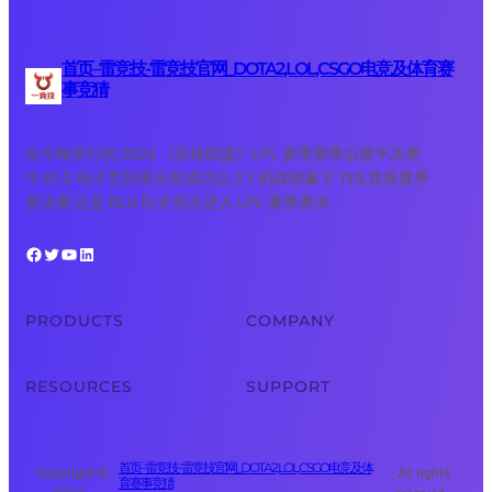
首页–雷竞技-雷竞技官网_DOTA2,LOL,CSGO电竞及体育赛
事竞猜
在今晚举行的 2024 《英雄联盟》LPL 夏季赛季后赛半决赛
中,BLG 电子竞技俱乐部成功以 3:1 的战绩赢下 TES,晋级夏季
赛决赛,这是 BLG 队史首次进入 LPL 夏季赛决
Facebook
Twitter
YouTube
LinkedIn
PRODUCTS
COMPANY
RESOURCES
SUPPORT
首页–雷竞技-雷竞技官网_DOTA2,LOL,CSGO电竞及体
Copyright ©
· All rights
育赛事竞猜