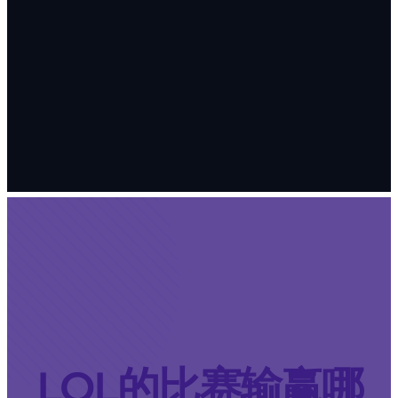
LOL的比赛输赢哪