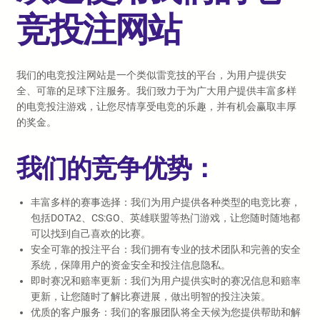
竞投注网站
我们的电竞投注网站是一个类似雷竞技的平台，为用户提供安
全、可靠的足球下注服务。我们致力于为广大用户提供丰富多样
的电竞投注游戏，让您尽情享受电竞的乐趣，并有机会赢取丰厚
的奖金。
我们的竞争优势：
丰富多样的赛事选择：我们为用户提供各种类型的电竞比赛，
包括DOTA2、CS:GO、英雄联盟等热门游戏，让您随时随地都
可以找到自己喜欢的比赛。
安全可靠的投注平台：我们拥有专业的技术团队和完善的安全
系统，保障用户的资金安全和投注信息隐私。
即时赛况和赔率更新：我们为用户提供实时的赛况信息和赔率
更新，让您随时了解比赛进展，做出明智的投注决策。
优质的客户服务：我们的客服团队将全天候为您提供帮助和解