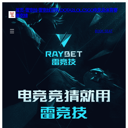
首页–雷竞技-雷竞技官网_DOTA2,LOL,CSGO电竞及体育赛
事竞猜
BOOK SEAT