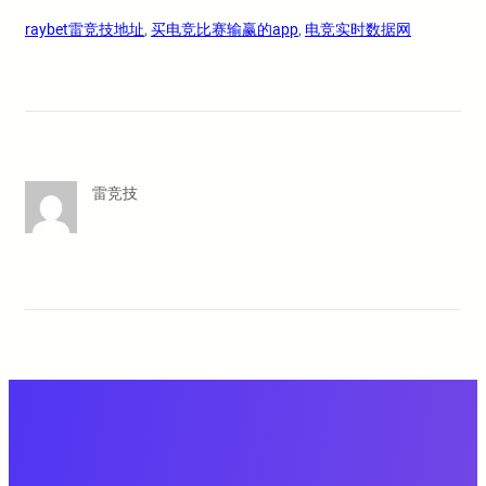
raybet雷竞技地址
, 
买电竞比赛输赢的app
, 
电竞实时数据网
雷竞技