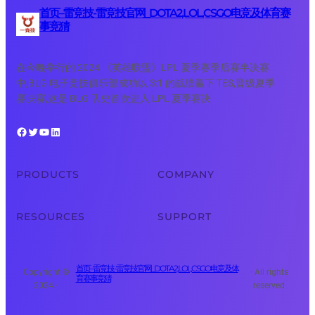
首页–雷竞技-雷竞技官网_DOTA2,LOL,CSGO电竞及体育赛
事竞猜
在今晚举行的 2024 《英雄联盟》LPL 夏季赛季后赛半决赛
中,BLG 电子竞技俱乐部成功以 3:1 的战绩赢下 TES,晋级夏季
赛决赛,这是 BLG 队史首次进入 LPL 夏季赛决
Facebook
Twitter
YouTube
LinkedIn
PRODUCTS
COMPANY
RESOURCES
SUPPORT
首页–雷竞技-雷竞技官网_DOTA2,LOL,CSGO电竞及体
Copyright ©
· All rights
育赛事竞猜
2024 ·
reserved