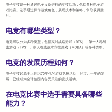
电子竞技是一种通过电子设备进行的竞技活动，包括各种电子游
戏比赛。选手通过操作游戏角色，展现技术和策略，争取获得胜
利。
电竞有哪些类型？
电竞可以分为多种类型，包括实时战略游戏（RTS）、第一人称射
击游戏（FPS）、多人在线战术竞技游戏（MOBA）等多种类型。
电竞的发展历程如何？
电子竞技起源于上世纪70年代的游戏竞技活动，经过几十年的发
展，已经成为全球范围内备受关注的竞技活动。
在电竞比赛中选手需要具备哪些
能力？