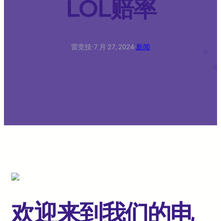
LOL赔率
雷竞技
·
7 月 27, 2024
·
新闻
欢迎来到我们的电