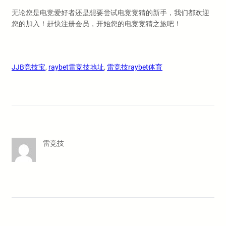
无论您是电竞爱好者还是想要尝试电竞竞猜的新手，我们都欢迎
您的加入！赶快注册会员，开始您的电竞竞猜之旅吧！
JJB竞技宝
, 
raybet雷竞技地址
, 
雷竞技raybet体育
雷竞技