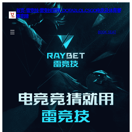
首页–雷竞技-雷竞技官网_DOTA2,LOL,CSGO电竞及体育赛
事竞猜
BOOK SEAT