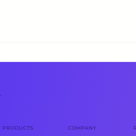
PRODUCTS
COMPANY