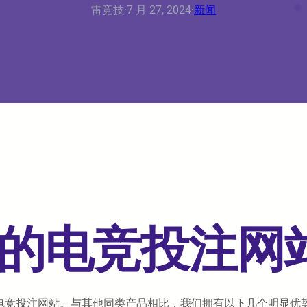
雷竞技
·
7 月 27, 2024
·
新闻
的电竞投注网
电竞投注网站。与其他同类产品相比，我们拥有以下几个明显优