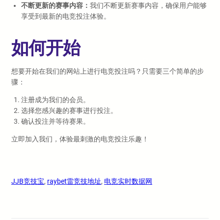
不断更新的赛事内容：
我们不断更新赛事内容，确保用户能够
享受到最新的电竞投注体验。
如何开始
想要开始在我们的网站上进行电竞投注吗？只需要三个简单的步
骤：
注册成为我们的会员。
选择您感兴趣的赛事进行投注。
确认投注并等待赛果。
立即加入我们，体验最刺激的电竞投注乐趣！
JJB竞技宝
, 
raybet雷竞技地址
, 
电竞实时数据网