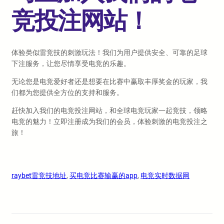
竞投注网站！
体验类似雷竞技的刺激玩法！我们为用户提供安全、可靠的足球
下注服务，让您尽情享受电竞的乐趣。
无论您是电竞爱好者还是想要在比赛中赢取丰厚奖金的玩家，我
们都为您提供全方位的支持和服务。
赶快加入我们的电竞投注网站，和全球电竞玩家一起竞技，领略
电竞的魅力！立即注册成为我们的会员，体验刺激的电竞投注之
旅！
raybet雷竞技地址
, 
买电竞比赛输赢的app
, 
电竞实时数据网