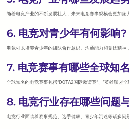
随着电竞产业的不断发展壮大，未来电竞赛事规模会更加庞
6. 电竞对青少年有何影响?
电竞可以培养青少年的团队合作意识、沟通能力和竞技精神
7. 电竞赛事有哪些全球知
全球知名的电竞赛事包括“DOTA2国际邀请赛”、“英雄联盟全
8. 电竞行业存在哪些问题
电竞行业面临着赛事规范、选手健康、青少年沉迷等诸多问