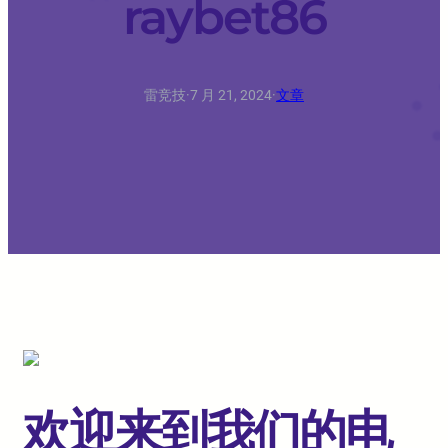
raybet86
雷竞技
·
7 月 21, 2024
·
文章
欢迎来到我们的电