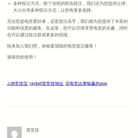
多种投注方式：除了传统的胜负投注，我们还为您提供让球、
大小分等多种投注方式，让您有更多选择。
无论您是电竞爱好者，还是投注高手，我们都为您提供了丰富的
功能和优质的服务。在这里，您可以尽情享受电竞的乐趣，同时
也可以通过投注获得更多的回报。
快来加入我们吧，体验最顶级的电竞投注服务！
谢谢您的使用！
JJB竞技宝
, 
raybet雷竞技地址
, 
买电竞比赛输赢的app
雷竞技