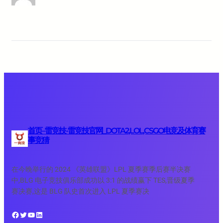
首页–雷竞技-雷竞技官网_DOTA2,LOL,CSGO电竞及体育赛
事竞猜
在今晚举行的 2024 《英雄联盟》LPL 夏季赛季后赛半决赛
中,BLG 电子竞技俱乐部成功以 3:1 的战绩赢下 TES,晋级夏季
赛决赛,这是 BLG 队史首次进入 LPL 夏季赛决
Facebook
Twitter
YouTube
LinkedIn