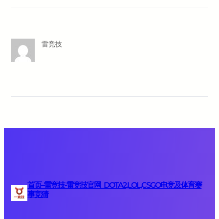
雷竞技
首页–雷竞技-雷竞技官网_DOTA2,LOL,CSGO电竞及体育赛
事竞猜