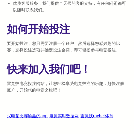
优质客服服务：我们提供全天候的客服支持，有任何问题都可
以随时联系我们。
如何开始投注
要开始投注，您只需要注册一个账户，然后选择您感兴趣的比
赛，选择投注选项并确定投注金额，即可轻松参与电竞投注。
快来加入我们吧！
雷竞技电竞投注网站，让您轻松享受电竞投注的乐趣，赶快注册
账户，开始您的电竞之旅吧！
买电竞比赛输赢的app
, 
电竞实时数据网
, 
雷竞技raybet体育