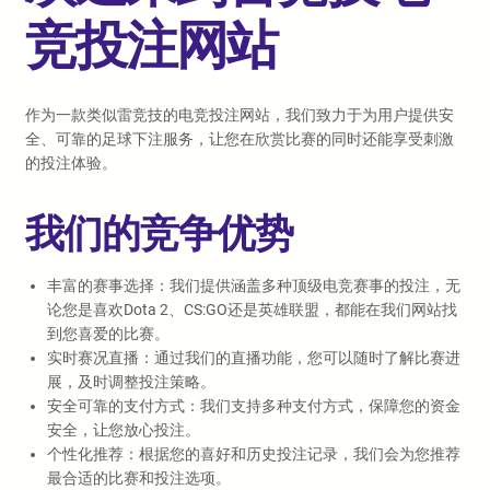
竞投注网站
作为一款类似雷竞技的电竞投注网站，我们致力于为用户提供安
全、可靠的足球下注服务，让您在欣赏比赛的同时还能享受刺激
的投注体验。
我们的竞争优势
丰富的赛事选择：我们提供涵盖多种顶级电竞赛事的投注，无
论您是喜欢Dota 2、CS:GO还是英雄联盟，都能在我们网站找
到您喜爱的比赛。
实时赛况直播：通过我们的直播功能，您可以随时了解比赛进
展，及时调整投注策略。
安全可靠的支付方式：我们支持多种支付方式，保障您的资金
安全，让您放心投注。
个性化推荐：根据您的喜好和历史投注记录，我们会为您推荐
最合适的比赛和投注选项。