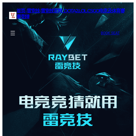
首页–雷竞技-雷竞技官网_DOTA2,LOL,CSGO电竞及体育赛
事竞猜
BOOK SEAT