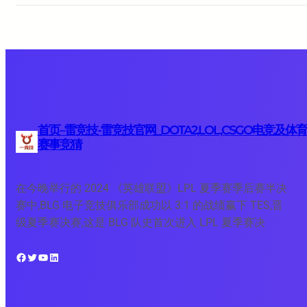
首页–雷竞技-雷竞技官网_DOTA2,LOL,CSGO电竞及体育
赛事竞猜
在今晚举行的 2024 《英雄联盟》LPL 夏季赛季后赛半决
赛中,BLG 电子竞技俱乐部成功以 3:1 的战绩赢下 TES,晋
级夏季赛决赛,这是 BLG 队史首次进入 LPL 夏季赛决
Facebook
Twitter
YouTube
LinkedIn