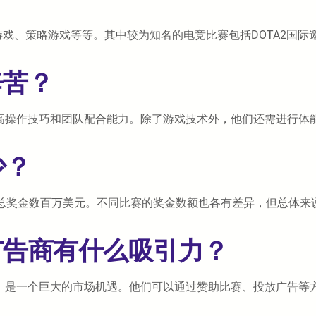
游戏、策略游戏等等。其中较为知名的电竞比赛包括DOTA2国
辛苦？
高操作技巧和团队配合能力。除了游戏技术外，他们还需进行体
少？
的总奖金数百万美元。不同比赛的奖金数额也各有差异，但总体
广告商有什么吸引力？
，是一个巨大的市场机遇。他们可以通过赞助比赛、投放广告等