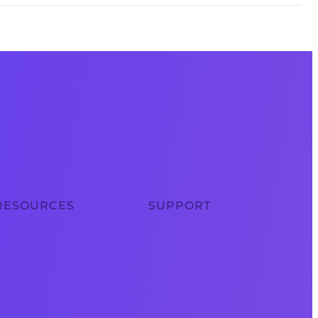
RESOURCES
SUPPORT