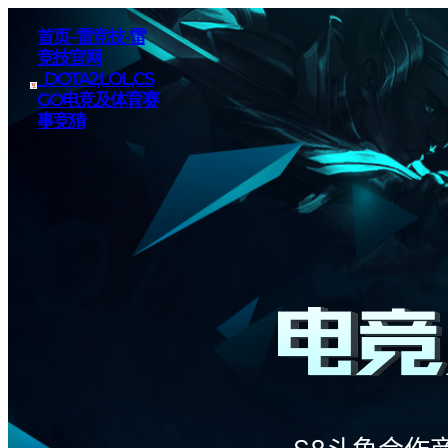
首页–雷竞技-雷
竞技官网
_DOTA2,LOL,CS
GO电竞及体育赛
事竞猜