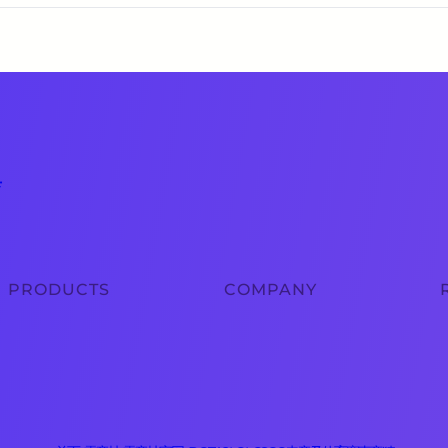
PRODUCTS
COMPANY