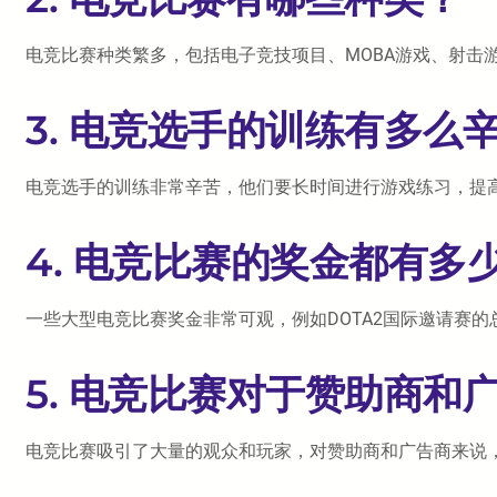
电竞比赛种类繁多，包括电子竞技项目、MOBA游戏、射击
3. 电竞选手的训练有多么
电竞选手的训练非常辛苦，他们要长时间进行游戏练习，提
4. 电竞比赛的奖金都有多
一些大型电竞比赛奖金非常可观，例如DOTA2国际邀请赛
5. 电竞比赛对于赞助商和
电竞比赛吸引了大量的观众和玩家，对赞助商和广告商来说