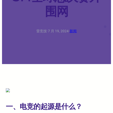
围网
雷竞技
·
7 月 19, 2024
·
新闻
一、电竞的起源是什么？