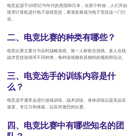
电竞起源于20世纪70年代的美国和日本，在那个时候，人们开始
使用计算机进行电子游戏竞技，逐渐发展成为电子竞技这一门行
业。
二、电竞比赛的种类有哪些？
电竞比赛主要分为实时战略游戏、第一人称射击游戏、多人在线
战术竞技游戏等不同种类，每种游戏都有其独特的规则和玩法。
三、电竞选手的训练内容是什
么？
电竞选手通常会进行游戏训练、战术训练、身体训练以提高反应
速度、专注力和体能，以应对激烈的比赛。
四、电竞比赛中有哪些知名的团