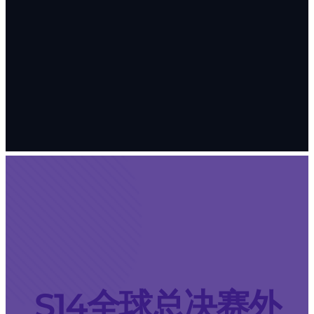
S14全球总决赛外