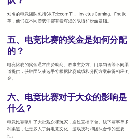
队？
知名的电竞团队包括SK Telecom T1、Invictus Gaming、Fnatic
等，他们在不同游戏中都有着辉煌的战绩和粉丝基础。
五、电竞比赛的奖金是如何分配
的？
电竞比赛的奖金通常由赞助商、赛事主办方、门票销售等不同渠
道提供，获胜团队或选手将根据比赛成绩和分配方案获得相应奖
金。
六、电竞比赛对于大众的影响是
什么？
电竞比赛吸引了大批观众和玩家，通过直播平台、线下赛事等多
种渠道，让更多人了解电竞文化、游戏技巧和团队合作的重要
性。